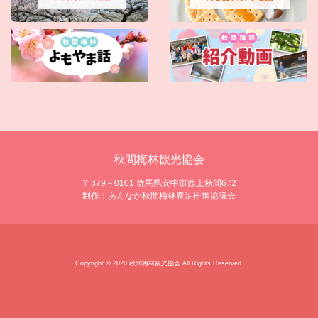
秋間梅林観光協会
〒379－0101 群馬県安中市西上秋間672
制作：あんなか秋間梅林農泊推進協議会
Copyright © 2020 秋間梅林観光協会 All Rights Reserved.