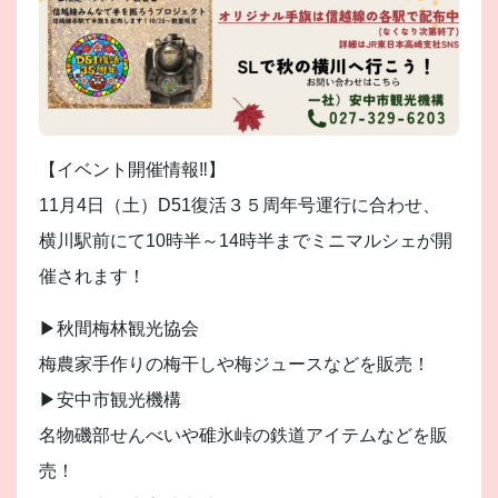
【イベント開催情報‼︎】
11月4日（土）D51復活３５周年号運行に合わせ、
横川駅前にて10時半～14時半までミニマルシェが開
催されます！
▶︎秋間梅林観光協会
梅農家手作りの梅干しや梅ジュースなどを販売！
▶︎安中市観光機構
名物磯部せんべいや碓氷峠の鉄道アイテムなどを販
売！