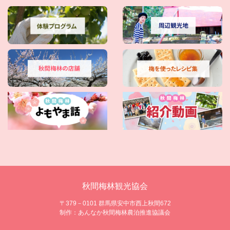
秋間梅林観光協会
〒379－0101 群馬県安中市西上秋間672
制作：あんなか秋間梅林農泊推進協議会