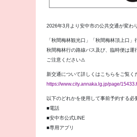
2026年3月より安中市の公共交通が変わり
「秋間梅林観光口」「秋間梅林頂上口」
秋間梅林行の路線バス及び、臨時便は運
ご注意ください⚠️
新交通について詳しくはこちらをご覧く
https://www.city.annaka.lg.jp/page/15433.
以下のどれかを使用して事前予約する必
■電話
■安中市公式LINE
■専用アプリ