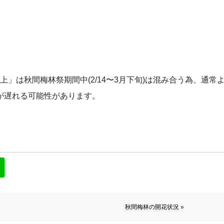
頂上」は秋間梅林祭期間中(2/14〜3月下旬)は混み合う為、通常
が遅れる可能性があります。
秋間梅林の開花状況 »