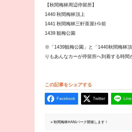
【秋間梅林周辺停留所】
1440 秋間梅林頂上
1441 秋間梅林三軒茶屋ﾄｲﾚ前
1439 観梅公園
※「1439観梅公園」と「1440秋間梅林
りもあんなカーが停留所へ到着する時間
この記事をシェアする
Facebook
Twitter
Line
前後の記事へのリンク
« 秋間梅林HANIパーク開催します！